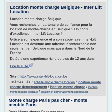
Location monte charge Belgique - Inter Lift
Location
Location monte charge Belgique
Vous recherchez un partenaire de confiance pour la
location de monte-charge en Belgique ? Un choix
d'excellence : Inter-Lift Location !
Grâce à son expérience et à son savoir-faire, Inter-Lift
Location est devenue une adresse incontournable non
seulement en Belgique mais aussi dans le Nord de la
France.
Dotée d'une expérience riche de plus de 12 ans dans...
Lire la suite
Site :
http://www.inter-lift-location.be
Thèmes liés :
/
location monte
echelle monte charge location
charge demenagement
/
location monte charge
/
location
/
monte meuble belgique
location lift demenagement luxembourg
Monte charge Paris pas cher - monte
meuble Paris
Devis Monte charge Paris pas cher