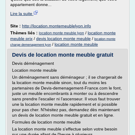
appartement donne...
Lire la suite
Site :
http://location.montemeublelyon.info
Thèmes liés :
/
location monte
location monte meuble lyon
meuble prix
/
devis location monte meuble
/
location monte
/
location monte meuble
charge demenagement lyon
Devis de location monte meuble gratuit
Devis déménagement
Location monte meuble
Un déménagement sans déménageur ; il se chargerait de
la location monte meuble sinon, tout du moins les
partenaires de Devis-demenagement-France.com le font,
juste un meuble encombrants à monter ou à descendre
sans prendre l'escalier ni l'ascenseur. Il vous faut trouver
une la location monte meuble rapidement et si possible
pour pas cher. N'hésitez pas, demandez dès maintenant
un devis de location monte meuble gratuit et en ligne.
Formules de location monte meuble
La location monte meuble s'effectue selon votre besoin
sur une durée allant de l'heure à plusieurs...