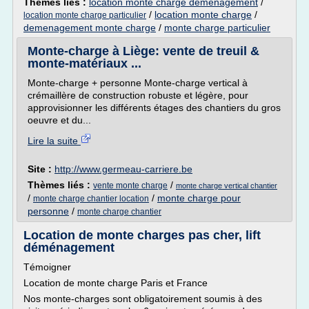
Thèmes liés :
location monte charge demenagement
/
/
location monte charge
/
location monte charge particulier
demenagement monte charge
/
monte charge particulier
Monte-charge à Liège: vente de treuil &
monte-matériaux ...
Monte-charge + personne Monte-charge vertical à
crémaillère de construction robuste et légère, pour
approvisionner les différents étages des chantiers du gros
oeuvre et du...
Lire la suite
Site :
http://www.germeau-carriere.be
Thèmes liés :
/
vente monte charge
monte charge vertical chantier
/
/
monte charge pour
monte charge chantier location
personne
/
monte charge chantier
Location de monte charges pas cher, lift
déménagement
Témoigner
Location de monte charge Paris et France
Nos monte-charges sont obligatoirement soumis à des