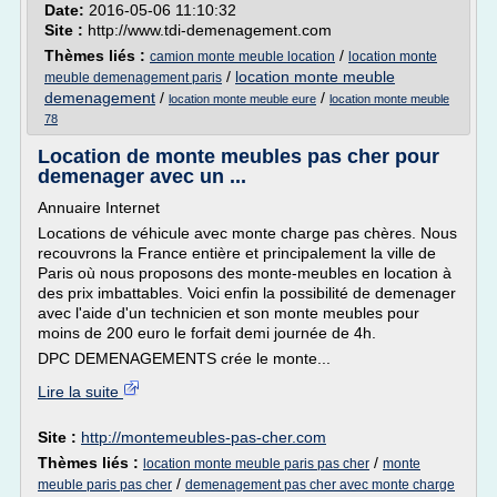
Date:
2016-05-06 11:10:32
Site :
http://www.tdi-demenagement.com
Thèmes liés :
/
camion monte meuble location
location monte
/
location monte meuble
meuble demenagement paris
demenagement
/
/
location monte meuble eure
location monte meuble
78
Location de monte meubles pas cher pour
demenager avec un ...
Annuaire Internet
Locations de véhicule avec monte charge pas chères. Nous
recouvrons la France entière et principalement la ville de
Paris où nous proposons des monte-meubles en location à
des prix imbattables. Voici enfin la possibilité de demenager
avec l'aide d'un technicien et son monte meubles pour
moins de 200 euro le forfait demi journée de 4h.
DPC DEMENAGEMENTS crée le monte...
Lire la suite
Site :
http://montemeubles-pas-cher.com
Thèmes liés :
/
location monte meuble paris pas cher
monte
/
meuble paris pas cher
demenagement pas cher avec monte charge