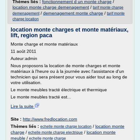
Thèmes liés :
fonctionnement d un monte charge
/
location monte charge demenagement
/
tarif monte charge
/
demenagement monte charge
/
demenagement
tarif monte
charge location
location monte charges et monte matériaux,
lift, region paca
Monte charge et monte matériaux
11 août 2011
Auteur:admin
Nous proposons la location de monte charges et monte
matériaux à l'heure ou à la journée avec l'assistance d'un
technicien qui sera présent pour vous aider tout au long de
votre utilisation.
Le monte meubles tracté électrique et thermique
Le monte meubles tracté est...
Lire la suite
Site :
http://www.fredlocation.com
Thèmes liés :
/
location monte
echelle monte charge location
charge
/
/
location monte
echelle monte charge electrique
meuble
/
echelle monte charge