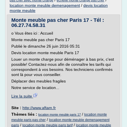
/
/
pas cher avec monte charge
echelle monte charge pas cher
location monte meuble demenagement
/
devis location
monte meuble
Monte meuble pas cher Paris 17 - Tél :
06.27.74.58.31
o Vous êtes ici : Accueil
Monte meuble pas cher Paris 17
Publié le dimanche 26 juin 2016 05:31
Devis location monte meuble Paris 17
Louer un monte charge pour déménager à bas prix, c'est
possible! Contactez-nous afin de connaître les tarifs qui
correspondent à vos besoins. Nos techniciens confirmés
sont là pour vous conseiller.
Déplacer des meubles fragiles
Notre service de location...
Lire la suite
Site :
http://www.aftam.fr
Thèmes liés :
/
location monte
location monte meuble paris 17
/
meuble paris pas cher
location monte meuble demenagement
/
/
paris
location monte meuble paris tarif
location monte meuble