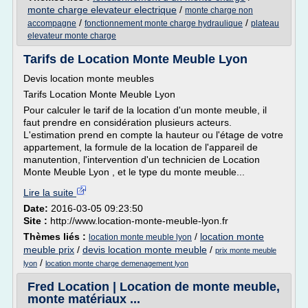
monte charge elevateur electrique
/
monte charge non
/
/
accompagne
fonctionnement monte charge hydraulique
plateau
elevateur monte charge
Tarifs de Location Monte Meuble Lyon
Devis location monte meubles
Tarifs Location Monte Meuble Lyon
Pour calculer le tarif de la location d'un monte meuble, il
faut prendre en considération plusieurs acteurs.
L'estimation prend en compte la hauteur ou l'étage de votre
appartement, la formule de la location de l'appareil de
manutention, l'intervention d'un technicien de Location
Monte Meuble Lyon , et le type du monte meuble...
Lire la suite
Date:
2016-03-05 09:23:50
Site :
http://www.location-monte-meuble-lyon.fr
Thèmes liés :
/
location monte
location monte meuble lyon
meuble prix
/
devis location monte meuble
/
prix monte meuble
/
lyon
location monte charge demenagement lyon
Fred Location | Location de monte meuble,
monte matériaux ...