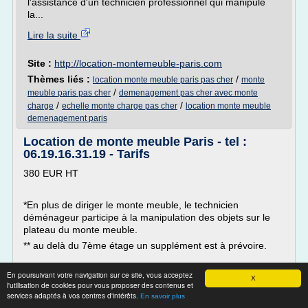
l'assistance d'un technicien professionnel qui manipule
la...
Lire la suite
Site :
http://location-montemeuble-paris.com
Thèmes liés :
/
location monte meuble paris pas cher
monte
/
meuble paris pas cher
demenagement pas cher avec monte
/
/
charge
echelle monte charge pas cher
location monte meuble
demenagement paris
Location de monte meuble Paris - tel :
06.19.16.31.19 - Tarifs
380 EUR HT
*En plus de diriger le monte meuble, le technicien
déménageur participe à la manipulation des objets sur le
plateau du monte meuble.
** au delà du 7ème étage un supplément est à prévoire.
En poursuivant votre navigation sur ce site, vous acceptez
X
l'utilisation de cookies pour vous proposer des contenus et
Location de monte meuble Paris
services adaptés à vos centres d'intérêts.
En savoir plus