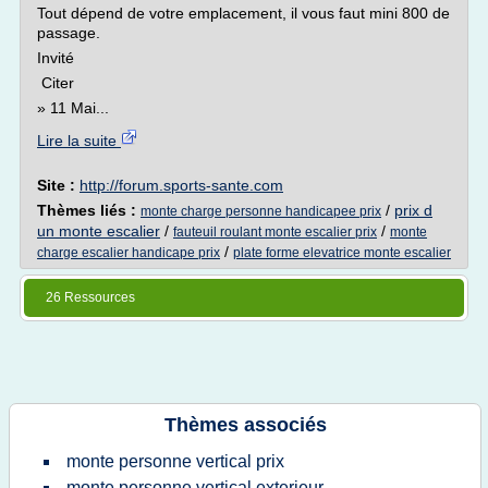
Tout dépend de votre emplacement, il vous faut mini 800 de
passage.
Invité
Citer
» 11 Mai...
Lire la suite
Site :
http://forum.sports-sante.com
Thèmes liés :
/
prix d
monte charge personne handicapee prix
un monte escalier
/
/
fauteuil roulant monte escalier prix
monte
/
charge escalier handicape prix
plate forme elevatrice monte escalier
26 Ressources
Thèmes associés
monte personne vertical prix
monte personne vertical exterieur