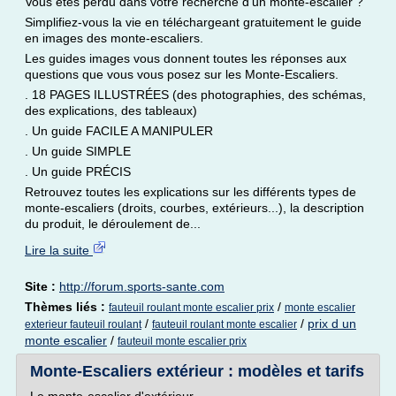
Vous êtes perdu dans votre recherche d'un monte-escalier ?
Simplifiez-vous la vie en téléchargeant gratuitement le guide
en images des monte-escaliers.
Les guides images vous donnent toutes les réponses aux
questions que vous vous posez sur les Monte-Escaliers.
. 18 PAGES ILLUSTRÉES (des photographies, des schémas,
des explications, des tableaux)
. Un guide FACILE A MANIPULER
. Un guide SIMPLE
. Un guide PRÉCIS
Retrouvez toutes les explications sur les différents types de
monte-escaliers (droits, courbes, extérieurs...), la description
du produit, le déroulement de...
Lire la suite
Site :
http://forum.sports-sante.com
Thèmes liés :
/
fauteuil roulant monte escalier prix
monte escalier
/
/
prix d un
exterieur fauteuil roulant
fauteuil roulant monte escalier
monte escalier
/
fauteuil monte escalier prix
Monte-Escaliers extérieur : modèles et tarifs