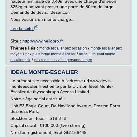
hauteur minimale de 3,40m avec une charge d'environ
325kg et pouvant passer une porte de 80cm de large.
Demande de devis. Besançon
Nous voulons un monte charge...
Lire la suite
Site :
http://www.hellopro.fr
Thèmes liés :
/
monte escalier prix occasion
monte escalier prix
/
/
moyen
prix plateforme monte escalier
fauteuil roulant monte
/
escalier prix
prix monte escalier personne agee
IDEAL MONTE-ESCALIER
Le présent site accessible à l'adresse url www.devis-
monteescalier.fr est édité par la Division Ideal Monte-
Escalier de thyssenkrupp Access Limited.
Notre siège social est situé :
Unit E3 Eagle Court, De Havilland Avenue, Preston Farm
Business Park,
Stockton-on-Tees, TS18 3TB,
Capital social : £100,000 (livre sterling)
No. d'enregistrement, Siret GB1166449