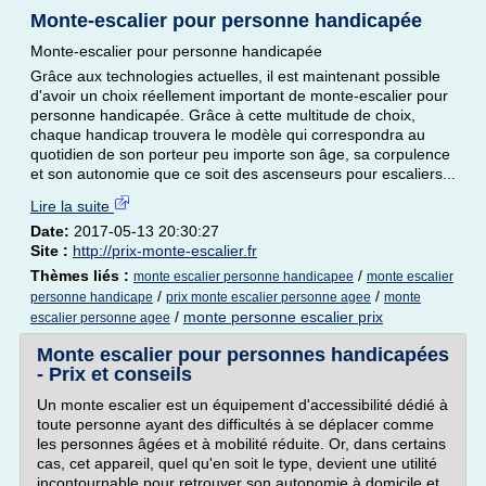
Monte-escalier pour personne handicapée
Monte-escalier pour personne handicapée
Grâce aux technologies actuelles, il est maintenant possible
d'avoir un choix réellement important de monte-escalier pour
personne handicapée. Grâce à cette multitude de choix,
chaque handicap trouvera le modèle qui correspondra au
quotidien de son porteur peu importe son âge, sa corpulence
et son autonomie que ce soit des ascenseurs pour escaliers...
Lire la suite
Date:
2017-05-13 20:30:27
Site :
http://prix-monte-escalier.fr
Thèmes liés :
/
monte escalier personne handicapee
monte escalier
/
/
personne handicape
prix monte escalier personne agee
monte
/
monte personne escalier prix
escalier personne agee
Monte escalier pour personnes handicapées
- Prix et conseils
Un monte escalier est un équipement d'accessibilité dédié à
toute personne ayant des difficultés à se déplacer comme
les personnes âgées et à mobilité réduite. Or, dans certains
cas, cet appareil, quel qu'en soit le type, devient une utilité
incontournable pour retrouver son autonomie à domicile et