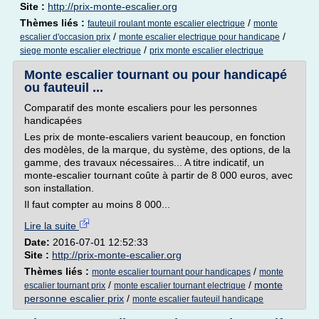
Site :
http://prix-monte-escalier.org
Thèmes liés :
/
fauteuil roulant monte escalier electrique
monte
/
/
escalier d'occasion prix
monte escalier electrique pour handicape
/
siege monte escalier electrique
prix monte escalier electrique
Monte escalier tournant ou pour handicapé
ou fauteuil ...
Comparatif des monte escaliers pour les personnes
handicapées
Les prix de monte-escaliers varient beaucoup, en fonction
des modèles, de la marque, du système, des options, de la
gamme, des travaux nécessaires... A titre indicatif, un
monte-escalier tournant coûte à partir de 8 000 euros, avec
son installation.
Il faut compter au moins 8 000...
Lire la suite
Date:
2016-07-01 12:52:33
Site :
http://prix-monte-escalier.org
Thèmes liés :
/
monte escalier tournant pour handicapes
monte
/
/
monte
escalier tournant prix
monte escalier tournant electrique
personne escalier prix
/
monte escalier fauteuil handicape