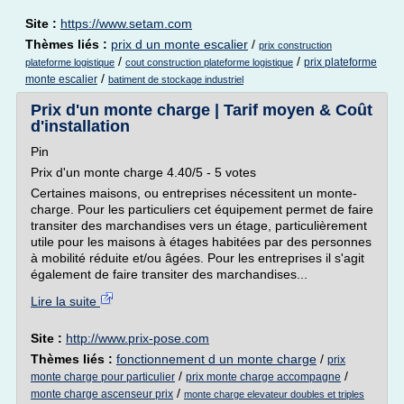
Site :
https://www.setam.com
Thèmes liés :
prix d un monte escalier
/
prix construction
/
/
prix plateforme
plateforme logistique
cout construction plateforme logistique
/
monte escalier
batiment de stockage industriel
Prix d'un monte charge | Tarif moyen & Coût
d'installation
Pin
Prix d'un monte charge 4.40/5 - 5 votes
Certaines maisons, ou entreprises nécessitent un monte-
charge. Pour les particuliers cet équipement permet de faire
transiter des marchandises vers un étage, particulièrement
utile pour les maisons à étages habitées par des personnes
à mobilité réduite et/ou âgées. Pour les entreprises il s'agit
également de faire transiter des marchandises...
Lire la suite
Site :
http://www.prix-pose.com
Thèmes liés :
fonctionnement d un monte charge
/
prix
/
/
monte charge pour particulier
prix monte charge accompagne
/
monte charge ascenseur prix
monte charge elevateur doubles et triples