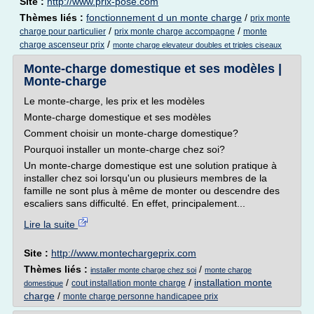
Site :
http://www.prix-pose.com
Thèmes liés :
fonctionnement d un monte charge
/
prix monte
/
/
charge pour particulier
prix monte charge accompagne
monte
/
charge ascenseur prix
monte charge elevateur doubles et triples ciseaux
Monte-charge domestique et ses modèles |
Monte-charge
Le monte-charge, les prix et les modèles
Monte-charge domestique et ses modèles
Comment choisir un monte-charge domestique?
Pourquoi installer un monte-charge chez soi?
Un monte-charge domestique est une solution pratique à
installer chez soi lorsqu'un ou plusieurs membres de la
famille ne sont plus à même de monter ou descendre des
escaliers sans difficulté. En effet, principalement...
Lire la suite
Site :
http://www.montechargeprix.com
Thèmes liés :
/
installer monte charge chez soi
monte charge
/
/
installation monte
cout installation monte charge
domestique
charge
/
monte charge personne handicapee prix