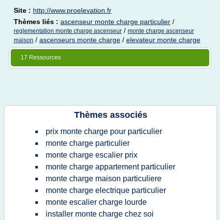
Site :
http://www.proelevation.fr
Thèmes liés :
ascenseur monte charge particulier
/
/
reglementation monte charge ascenseur
monte charge ascenseur
/
ascenseurs monte charge
/
elevateur monte charge
maison
17 Ressources
Thèmes associés
prix monte charge pour particulier
monte charge particulier
monte charge escalier prix
monte charge appartement particulier
monte charge maison particuliere
monte charge electrique particulier
monte escalier charge lourde
installer monte charge chez soi