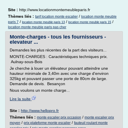
Site :
http://www.locationmontemeubleparis.fr
Thèmes liés :
/
tarif location monte escalier
location monte meuble
/
/
/
paris 7
location monte meuble paris 13
location monte meuble paris 15
location monte meuble paris pas cher
Monte-charges - tous les fournisseurs -
elevateur ...
Demandes les plus récentes de la part des visiteurs...
MONTE-CHARGES : Caractéristiques techniques prix.
Aulnay-sous-Bois
Je cherche à louer un élévateur pouvant atteindre une
hauteur minimale de 3,40m avec une charge d'environ
325kg et pouvant passer une porte de 80cm de large.
Demande de devis. Besançon
Nous voulons un monte charge...
Lire la suite
Site :
http://www.hellopro.fr
Thèmes liés :
/
monte escalier prix occasion
monte escalier prix
/
/
moyen
prix plateforme monte escalier
fauteuil roulant monte