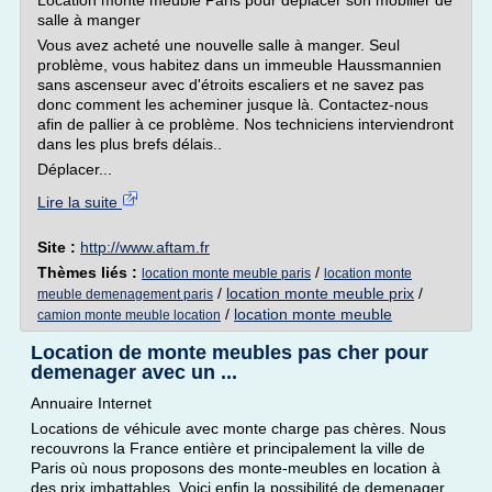
Location monte meuble Paris pour déplacer son mobilier de
salle à manger
Vous avez acheté une nouvelle salle à manger. Seul
problème, vous habitez dans un immeuble Haussmannien
sans ascenseur avec d'étroits escaliers et ne savez pas
donc comment les acheminer jusque là. Contactez-nous
afin de pallier à ce problème. Nos techniciens interviendront
dans les plus brefs délais..
Déplacer...
Lire la suite
Site :
http://www.aftam.fr
Thèmes liés :
/
location monte meuble paris
location monte
/
location monte meuble prix
/
meuble demenagement paris
/
location monte meuble
camion monte meuble location
Location de monte meubles pas cher pour
demenager avec un ...
Annuaire Internet
Locations de véhicule avec monte charge pas chères. Nous
recouvrons la France entière et principalement la ville de
Paris où nous proposons des monte-meubles en location à
des prix imbattables. Voici enfin la possibilité de demenager