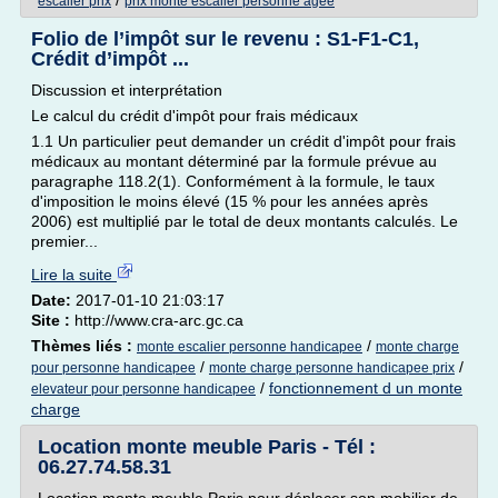
/
escalier prix
prix monte escalier personne agee
Folio de l’impôt sur le revenu : S1‑F1‑C1,
Crédit d’impôt ...
Discussion et interprétation
Le calcul du crédit d'impôt pour frais médicaux
1.1 Un particulier peut demander un crédit d'impôt pour frais
médicaux au montant déterminé par la formule prévue au
paragraphe 118.2(1). Conformément à la formule, le taux
d'imposition le moins élevé (15 % pour les années après
2006) est multiplié par le total de deux montants calculés. Le
premier...
Lire la suite
Date:
2017-01-10 21:03:17
Site :
http://www.cra-arc.gc.ca
Thèmes liés :
/
monte escalier personne handicapee
monte charge
/
/
pour personne handicapee
monte charge personne handicapee prix
/
fonctionnement d un monte
elevateur pour personne handicapee
charge
Location monte meuble Paris - Tél :
06.27.74.58.31