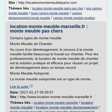
Site :
http://locationmontemeubleparis.com
Thèmes liés :
/
location monte meuble paris pas cher
prix camion
/
/
monte meuble
louer camion monte meuble
camion
/
demenagement monte meuble
camion monte meuble location
location-monte-meuble-marseille.fr :
monte meuble pas chers
Certains types de monte meuble
Monte Meuble de Chantier
Au cours d'un déménagement, le recours à la monte
meuble facilite beaucoup le travail sur chantier. Pour les
professionnels, la location de monte meuble de chantier
est la solution pratique et efficace pour réussir un projet
de déménagement dans un temps record.
Monte Meuble Autoporté
La monte meuble autoportée est un type de monte...
Lire la suite
Date:
2017-01-27 09:30:57
Site :
http://www.location-monte-meuble-marseille.fr
Thèmes liés :
/
location
location monte meuble marseille
monte meuble
/
location monte meuble demenagement
/
/
monte meuble demenagement