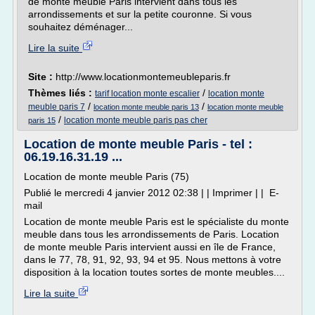
de monte meuble Paris intervient dans tous les
arrondissements et sur la petite couronne. Si vous
souhaitez déménager...
Lire la suite
Site :
http://www.locationmontemeubleparis.fr
Thèmes liés :
/
tarif location monte escalier
location monte
/
/
meuble paris 7
location monte meuble paris 13
location monte meuble
/
location monte meuble paris pas cher
paris 15
Location de monte meuble Paris - tel :
06.19.16.31.19 ...
Location de monte meuble Paris (75)
Publié le mercredi 4 janvier 2012 02:38 | | Imprimer | | E-
mail
Location de monte meuble Paris est le spécialiste du monte
meuble dans tous les arrondissements de Paris. Location
de monte meuble Paris intervient aussi en île de France,
dans le 77, 78, 91, 92, 93, 94 et 95. Nous mettons à votre
disposition à la location toutes sortes de monte meubles....
Lire la suite