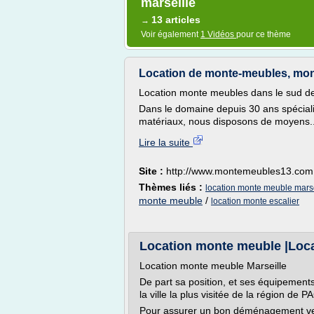
marseille
13 articles
→
Voir également
1 Vidéos
pour ce thème
Location de monte-meubles, mont
Location monte meubles dans le sud de
Dans le domaine depuis 30 ans spécial
matériaux, nous disposons de moyens..
Lire la suite
Site :
http://www.montemeubles13.com
Thèmes liés :
location monte meuble marse
monte meuble
/
location monte escalier
Location monte meuble |Loca
Location monte meuble Marseille
De part sa position, et ses équipements
la ville la plus visitée de la région de P
Pour assurer un bon déménagement ver