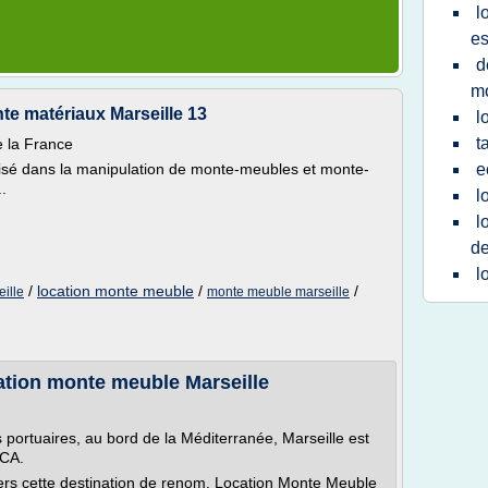
l
es
d
m
e matériaux Marseille 13
l
t
 la France
isé dans la manipulation de monte-meubles et monte-
e
.
l
l
d
l
/
location monte meuble
/
/
ille
monte meuble marseille
tion monte meuble Marseille
 portuaires, au bord de la Méditerranée, Marseille est
ACA.
s cette destination de renom, Location Monte Meuble