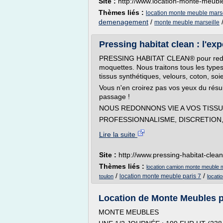
Site :
http://www.location-monte-meuble
Thèmes liés :
location monte meuble marse
demenagement
/
monte meuble marseille
Pressing habitat clean : l'exp
PRESSING HABITAT CLEAN® pour redon
moquettes. Nous traitons tous les type
tissus synthétiques, velours, coton, soie
Vous n'en croirez pas vos yeux du résul
passage !
NOUS REDONNONS VIE A VOS TISSU
PROFESSIONNALISME, DISCRETION,.
Lire la suite
Site :
http://www.pressing-habitat-clea
Thèmes liés :
location camion monte meuble m
/
/
location monte meuble paris 7
toulon
locati
Location de Monte Meubles pas
MONTE MEUBLES