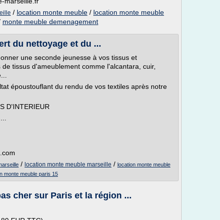
-marseille.fr
/
location monte meuble
/
location monte meuble
ille
/
monte meuble demenagement
ert du nettoyage et du ...
ner une seconde jeunesse à vos tissus et
s de tissus d'ameublement comme l'alcantara, cuir,
...
tat époustouflant du rendu de vos textiles après notre
S D'INTERIEUR
..
n.com
/
/
location monte meuble marseille
arseille
location monte meuble
on monte meuble paris 15
 cher sur Paris et la région ...