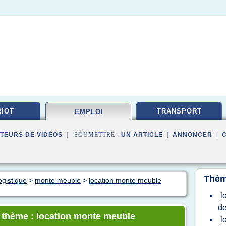
IOT
TRANSPORT
EMPLOI
TEURS DE VIDÉOS
| SOUMETTRE :
UN ARTICLE
|
ANNONCER
|
Thèm
ogistique
>
monte meuble
>
location monte meuble
l
d
e thème : location monte meuble
l