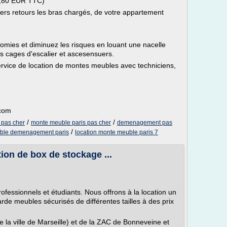
,80 EUR TTC)
ers retours les bras chargés, de votre appartement
!
nomies et diminuez les risques en louant une nacelle
les cages d'escalier et ascesensuers.
vice de location de montes meubles avec techniciens,
.com
/
/
 pas cher
monte meuble paris pas cher
demenagement pas
/
uble demenagement paris
location monte meuble paris 7
ion de box de stockage ...
ofessionnels et étudiants. Nous offrons à la location un
de meubles sécurisés de différentes tailles à des prix
e la ville de Marseille) et de la ZAC de Bonneveine et