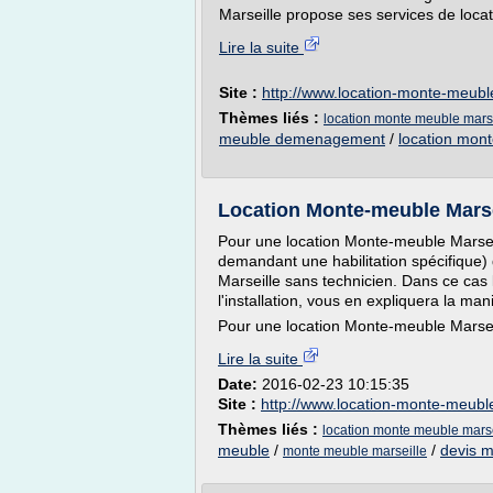
Marseille propose ses services de loca
Lire la suite
Site :
http://www.location-monte-meubl
Thèmes liés :
location monte meuble mars
meuble demenagement
/
location mon
Location Monte-meuble Marsei
Pour une location Monte-meuble Marseill
demandant une habilitation spécifique
Marseille sans technicien. Dans ce cas 
l'installation, vous en expliquera la ma
Pour une location Monte-meuble Marseil
Lire la suite
Date:
2016-02-23 10:15:35
Site :
http://www.location-monte-meubl
Thèmes liés :
location monte meuble marse
meuble
/
/
devis 
monte meuble marseille