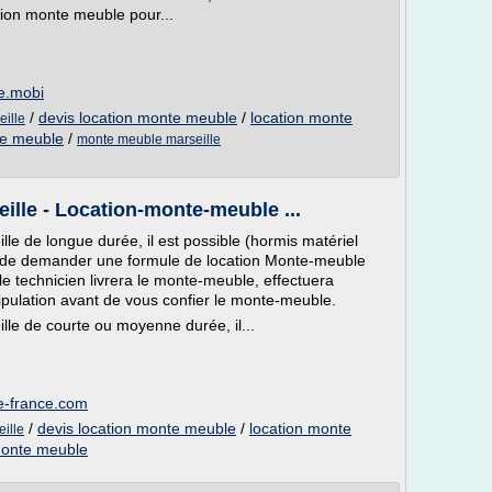
tion monte meuble pour...
e.mobi
/
devis location monte meuble
/
location monte
eille
te meuble
/
monte meuble marseille
lle - Location-monte-meuble ...
e de longue durée, il est possible (hormis matériel
) de demander une formule de location Monte-meuble
le technicien livrera le monte-meuble, effectuera
nipulation avant de vous confier le monte-meuble.
le de courte ou moyenne durée, il...
e-france.com
/
devis location monte meuble
/
location monte
ille
monte meuble