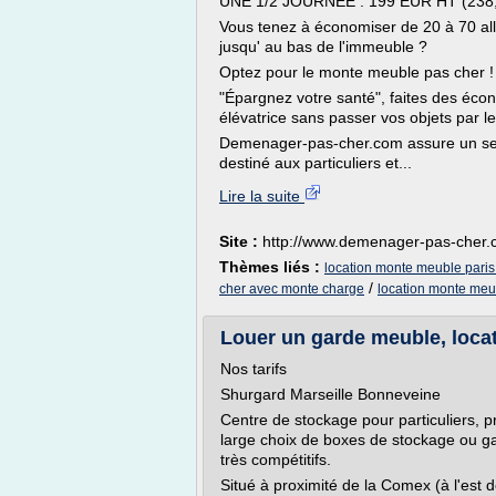
UNE 1/2 JOURNÉE : 199 EUR HT (238
Vous tenez à économiser de 20 à 70 all
jusqu' au bas de l'immeuble ?
Optez pour le monte meuble pas cher 
"Épargnez votre santé", faites des éco
élévatrice sans passer vos objets par 
Demenager-pas-cher.com assure un ser
destiné aux particuliers et...
Lire la suite
Site :
http://www.demenager-pas-cher
Thèmes liés :
location monte meuble paris
/
cher avec monte charge
location monte me
Louer un garde meuble, locat
Nos tarifs
Shurgard Marseille Bonneveine
Centre de stockage pour particuliers, pr
large choix de boxes de stockage ou gar
très compétitifs.
Situé à proximité de la Comex (à l'est d