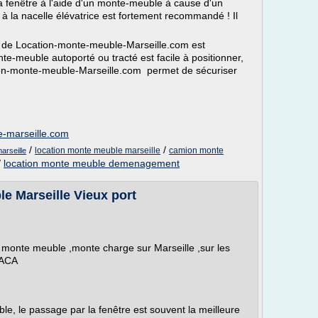
a fenêtre à l'aide d'un monte-meuble à cause d'un
à la nacelle élévatrice est fortement recommandé ! Il
 de Location-monte-meuble-Marseille.com est
te-meuble autoporté ou tracté est facile à positionner,
ion-monte-meuble-Marseille.com permet de sécuriser
e-marseille.com
/
/
location monte meuble marseille
camion monte
arseille
/
location monte meuble demenagement
e Marseille Vieux port
e monte meuble ,monte charge sur Marseille ,sur les
PACA
ble, le passage par la fenêtre est souvent la meilleure