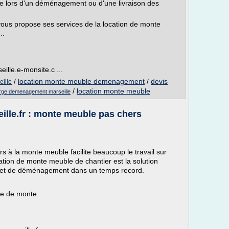
pide lors d'un déménagement ou d'une livraison des
ous propose ses services de la location de monte
..
ille.e-monsite.c ...
/
location monte meuble demenagement
/
devis
eille
/
location monte meuble
arge demenagement marseille
ille.fr : monte meuble pas chers
 à la monte meuble facilite beaucoup le travail sur
cation de monte meuble de chantier est la solution
rojet de déménagement dans un temps record.
e de monte...