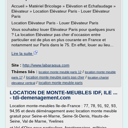
Accueil » Matériel Bricolage » Elévation et Echafaudage »
Elévateur » Location Elévateur Paris - Louer Elévateur
Paris
Location Elévateur Paris - Louer Elévateur Paris
Vous souhaitez louer Elévateur Paris pour quelques jours
? La location Elévateur pas cher d'occasion entre
particulier est de plus en plus courante en France et
notamment sur Paris dans le 75. En effet, louer au lieu...
Lire la suite
Site :
http://www.labaraqua.com
Thèmes liés :
/
location monte meuble paris 12
location monte meuble
/
/
location monte meuble paris pas cher
paris 17
location chariot
/
location monte meuble paris
elevateur vertical
LOCATION DE MONTE-MEUBLES IDF, ILE ...
- tdi-demenagement.com
Location monte-meubles Ile-de-France : 77, 78, 91, 92, 93,
94,95 et devis déménagement avec location monte meuble
gratuit pour Seine-et-Marne, Seine-St-Denis, Hauts-de-
Seine, Val de Marne, Yvelines
et Val d'Oise pour particuliers, fonctionnaires, militaire,