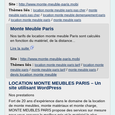
Site :
http://www.monte-meuble-paris.mobi
Thèmes liés :
/
location monte meuble paris pas cher
monte
/
meuble paris pas cher
location monte meuble demenagement paris
/
/
location monte meuble paris
monte meuble paris
Monte Meuble Paris
Nos tarifs de location monte meuble Paris sont calculés
en fonction du matériel, de la distance...
Lire la suite
Site :
http://www.monte-meuble-paris.mobi
Thèmes liés :
/
location monte meuble paris tarif
location monte
/
/
/
meuble paris
monte meuble paris tarif
monte meuble paris
devis location monte meuble
LOCATION MONTE MEUBLES PARIS – Un
site utilisant WordPress
Nos prestations
Fort de 20 ans d'expérience dans le domaine de la location
de monte meubles, monte matériaux et monte charge,
MONTE MEUBLES PARIS propose des services sur mesure
pour vous assurez le meilleur prix et le matériel le plus