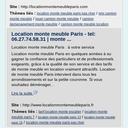
Site :
http://locationmontemeubleparis.com
Thèmes liés :
/
location monte meuble paris pas cher
prix camion
/
/
monte meuble
louer camion monte meuble
camion
/
demenagement monte meuble
camion monte meuble location
Location monte meuble Paris - tel:
06.27.74.58.31 | monte ...
Location monte meuble Paris : à votre service
Location monte meuble Paris en quelques années à su
gagner la confiance des particuliers et de professionnels
exigeants, grâce à la qualité de son service et des tarifs
de monte meuble en location vraiment attractifs. Location
de monte meuble Paris intervient dans tous les
arrondissements et sur la petite couronne. Si vous
souhaitez déménager...
Lire la suite
Site :
http://www.locationmontemeubleparis.fr
Thèmes liés :
/
tarif location monte escalier
location monte
/
/
meuble paris 7
location monte meuble paris 13
location monte meuble
/
location monte meuble paris pas cher
paris 15