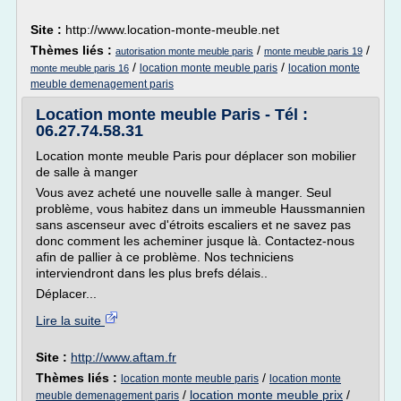
Site :
http://www.location-monte-meuble.net
Thèmes liés :
/
/
autorisation monte meuble paris
monte meuble paris 19
/
/
location monte meuble paris
location monte
monte meuble paris 16
meuble demenagement paris
Location monte meuble Paris - Tél :
06.27.74.58.31
Location monte meuble Paris pour déplacer son mobilier
de salle à manger
Vous avez acheté une nouvelle salle à manger. Seul
problème, vous habitez dans un immeuble Haussmannien
sans ascenseur avec d'étroits escaliers et ne savez pas
donc comment les acheminer jusque là. Contactez-nous
afin de pallier à ce problème. Nos techniciens
interviendront dans les plus brefs délais..
Déplacer...
Lire la suite
Site :
http://www.aftam.fr
Thèmes liés :
/
location monte meuble paris
location monte
/
location monte meuble prix
/
meuble demenagement paris