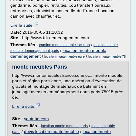
gendarme, pompier, retraités,...ou transfert bureaux,
entreprises, administrations en Ile-de-France Location
camion avec chauffeur et...
Lire la suite
Date:
2016-05-06 11:10:32
Site :
http://www.tdi-demenagement.com
Thèmes liés :
/
camion monte meuble location
location monte
/
location monte meuble
meuble demenagement paris
demenagement
/
/
location monte meuble eure
location monte meuble 78
monte meubles Paris
http://www.montemeublesfrance.com/loc... monte meuble
paris et région parisienne, une opération d'évacuation de
gravats et montage de matériaux de bâtiment en
jumelage avec un emménagement dans paris 75015 près
de...
Lire la suite
Site :
youtube.com
Thèmes liés :
/
location monte meuble paris
monte meuble
/
devis location monte meuble
/
location monte
paris