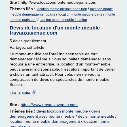
Site :
http://www.locationmontemeubleparis.com
Thèmes liés :
/
location monte meuble paris tarif
location monte
/
/
meuble demenagement paris
location monte meuble paris
monte
/
meuble paris tarif
camion monte meuble location
Devis de location d'un monte-meuble -
travauxavenue.com
5 devis gratuitement
Partagez cet article :
Le monte-meuble est l'outil indispensable de tout
déménageur ! Même si vous souhaitez déménager sans
recourir à une entreprise, la location d'un monte-meuble
peut s'avérer indispensable. Il est alors important de veiller
à choisir un tarif attractif. Pour cela, rien ne vaut la
comparaison de devis de spécialistes du monte-meuble.
Besoin...
Lire la suite
Site :
https://www.travauxavenue.com
Thèmes liés :
devis location monte meuble
/
devis
demenagement avec monte meuble
/
devis monte meuble
/
location monte meuble demenagement
/
location monte
meuble prix