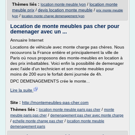
Thèmes liés :
/
location monte
location monte meuble lyon
meuble prix
/
devis location monte meuble
/
prix monte meuble
/
lyon
location monte charge demenagement lyon
Location de monte meubles pas cher pour
demenager avec un ...
Annuaire Internet
Locations de véhicule avec monte charge pas chères. Nous
recouvrons la France entière et principalement la ville de
Paris où nous proposons des monte-meubles en location à
des prix imbattables. Voici enfin la possibilité de demenager
avec l'aide d'un technicien et son monte meubles pour
moins de 200 euro le forfait demi journée de 4h.
DPC DEMENAGEMENTS crée le monte...
Lire la suite
Site :
http://montemeubles-pas-cher.com
Thèmes liés :
/
location monte meuble paris pas cher
monte
/
meuble paris pas cher
demenagement pas cher avec monte charge
/
/
echelle monte charge pas cher
location monte meuble
demenagement paris