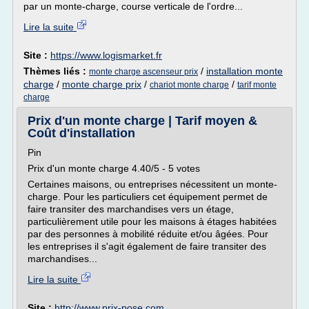
par un monte-charge, course verticale de l'ordre...
Lire la suite
Site :
https://www.logismarket.fr
Thèmes liés :
/
installation monte
monte charge ascenseur prix
charge
/
monte charge prix
/
/
chariot monte charge
tarif monte
charge
Prix d'un monte charge | Tarif moyen &
Coût d'installation
Pin
Prix d'un monte charge 4.40/5 - 5 votes
Certaines maisons, ou entreprises nécessitent un monte-
charge. Pour les particuliers cet équipement permet de
faire transiter des marchandises vers un étage,
particulièrement utile pour les maisons à étages habitées
par des personnes à mobilité réduite et/ou âgées. Pour
les entreprises il s'agit également de faire transiter des
marchandises...
Lire la suite
Site :
http://www.prix-pose.com