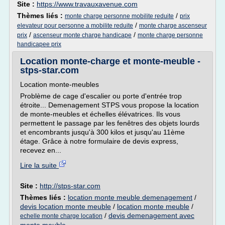
Site :
https://www.travauxavenue.com
Thèmes liés :
/
monte charge personne mobilite reduite
prix
/
elevateur pour personne a mobilite reduite
monte charge ascenseur
/
/
prix
ascenseur monte charge handicape
monte charge personne
handicapee prix
Location monte-charge et monte-meuble -
stps-star.com
Location monte-meubles
Problème de cage d'escalier ou porte d'entrée trop
étroite... Demenagement STPS vous propose la location
de monte-meubles et échelles élévatrices. Ils vous
permettent le passage par les fenêtres des objets lourds
et encombrants jusqu'à 300 kilos et jusqu'au 11ème
étage. Grâce à notre formulaire de devis express,
recevez en...
Lire la suite
Site :
http://stps-star.com
Thèmes liés :
location monte meuble demenagement
/
devis location monte meuble
/
location monte meuble
/
/
devis demenagement avec
echelle monte charge location