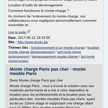
Location d'outils de déménagement .
Comment fonctionne le monte-charge ?
Au moment de l'enlèvement du monte-charge, nos
collaborateurs vous expliquent personnellement comment
assembler et...
Lire la suite
Date:
2017-05-12 18:33:55
Site :
http://www.dockx.be
Thèmes liés :
fonctionnement d un monte charge
/
location
monte charge demenagement
/
tarif monte charge
/
demenagement monte charge
/
demenagement
tarif monte
charge location
Monte charge Paris pas cher - monte
meuble Paris
Devis Monte charge Paris pas cher
Monte charge Paris : vous a trouvé la solution avec ses
matériels performants et a mis à votre disposition la
location pour les professionnels et la location pour les
particuliers des montes meubles Paris pas chers ayant
accès au 11éme étage et supportant une charge allant
jusqu'à 400kg. Nos montes meubles Paris pas