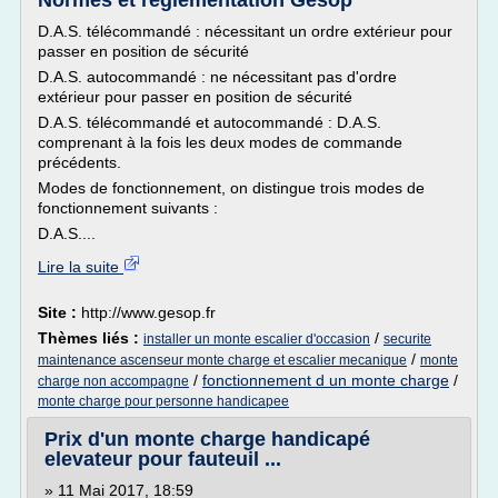
Normes et réglementation Gesop
D.A.S. télécommandé : nécessitant un ordre extérieur pour
passer en position de sécurité
D.A.S. autocommandé : ne nécessitant pas d'ordre
extérieur pour passer en position de sécurité
D.A.S. télécommandé et autocommandé : D.A.S.
comprenant à la fois les deux modes de commande
précédents.
Modes de fonctionnement, on distingue trois modes de
fonctionnement suivants :
D.A.S....
Lire la suite
Site :
http://www.gesop.fr
Thèmes liés :
/
installer un monte escalier d'occasion
securite
/
maintenance ascenseur monte charge et escalier mecanique
monte
/
fonctionnement d un monte charge
/
charge non accompagne
monte charge pour personne handicapee
Prix d'un monte charge handicapé
elevateur pour fauteuil ...
» 11 Mai 2017, 18:59