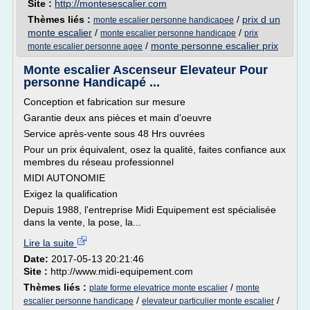
Site :
http://montesescalier.com
Thèmes liés :
/
prix d un
monte escalier personne handicapee
monte escalier
/
/
monte escalier personne handicape
prix
/
monte personne escalier prix
monte escalier personne agee
Monte escalier Ascenseur Elevateur Pour
personne Handicapé ...
Conception et fabrication sur mesure
Garantie deux ans pièces et main d'oeuvre
Service après-vente sous 48 Hrs ouvrées
Pour un prix équivalent, osez la qualité, faites confiance aux
membres du réseau professionnel
MIDI AUTONOMIE
Exigez la qualification
Depuis 1988, l'entreprise Midi Equipement est spécialisée
dans la vente, la pose, la...
Lire la suite
Date:
2017-05-13 20:21:46
Site :
http://www.midi-equipement.com
Thèmes liés :
/
plate forme elevatrice monte escalier
monte
/
/
escalier personne handicape
elevateur particulier monte escalier