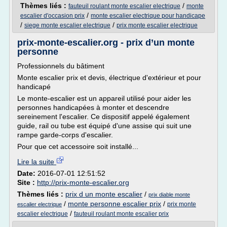
Thèmes liés :
/
fauteuil roulant monte escalier electrique
monte
/
escalier d'occasion prix
monte escalier electrique pour handicape
/
/
siege monte escalier electrique
prix monte escalier electrique
prix-monte-escalier.org - prix d’un monte
personne
Professionnels du bâtiment
Monte escalier prix et devis, électrique d'extérieur et pour
handicapé
Le monte-escalier est un appareil utilisé pour aider les
personnes handicapées à monter et descendre
sereinement l'escalier. Ce dispositif appelé également
guide, rail ou tube est équipé d'une assise qui suit une
rampe garde-corps d'escalier.
Pour que cet accessoire soit installé...
Lire la suite
Date:
2016-07-01 12:51:52
Site :
http://prix-monte-escalier.org
Thèmes liés :
prix d un monte escalier
/
prix diable monte
/
monte personne escalier prix
/
prix monte
escalier electrique
/
escalier electrique
fauteuil roulant monte escalier prix