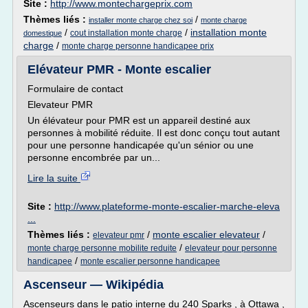
Site :
http://www.montechargeprix.com
Thèmes liés :
/
installer monte charge chez soi
monte charge
/
/
installation monte
cout installation monte charge
domestique
charge
/
monte charge personne handicapee prix
Elévateur PMR - Monte escalier
Formulaire de contact
Elevateur PMR
Un élévateur pour PMR est un appareil destiné aux
personnes à mobilité réduite. Il est donc conçu tout autant
pour une personne handicapée qu'un sénior ou une
personne encombrée par un...
Lire la suite
Site :
http://www.plateforme-monte-escalier-marche-eleva
...
Thèmes liés :
/
monte escalier elevateur
/
elevateur pmr
/
monte charge personne mobilite reduite
elevateur pour personne
/
handicapee
monte escalier personne handicapee
Ascenseur — Wikipédia
Ascenseurs dans le patio interne du 240 Sparks , à Ottawa ,