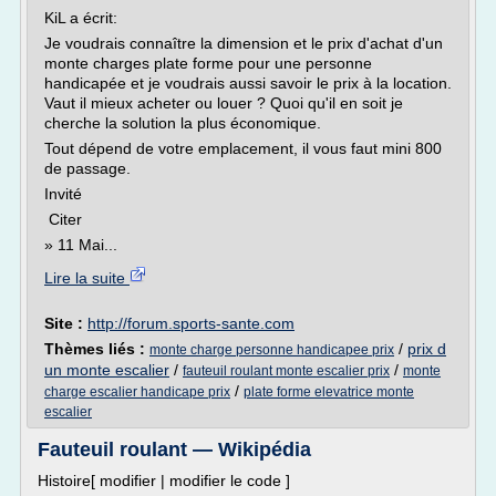
KiL a écrit:
Je voudrais connaître la dimension et le prix d'achat d'un
monte charges plate forme pour une personne
handicapée et je voudrais aussi savoir le prix à la location.
Vaut il mieux acheter ou louer ? Quoi qu'il en soit je
cherche la solution la plus économique.
Tout dépend de votre emplacement, il vous faut mini 800
de passage.
Invité
Citer
» 11 Mai...
Lire la suite
Site :
http://forum.sports-sante.com
Thèmes liés :
/
prix d
monte charge personne handicapee prix
un monte escalier
/
/
fauteuil roulant monte escalier prix
monte
/
charge escalier handicape prix
plate forme elevatrice monte
escalier
Fauteuil roulant — Wikipédia
Histoire[ modifier | modifier le code ]