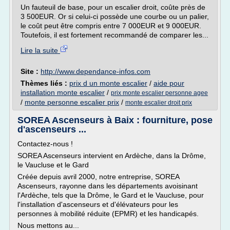
Un fauteuil de base, pour un escalier droit, coûte près de
3 500EUR. Or si celui-ci possède une courbe ou un palier,
le coût peut être compris entre 7 000EUR et 9 000EUR.
Toutefois, il est fortement recommandé de comparer les...
Lire la suite
Site :
http://www.dependance-infos.com
Thèmes liés :
prix d un monte escalier
/
aide pour
installation monte escalier
/
prix monte escalier personne agee
/
monte personne escalier prix
/
monte escalier droit prix
SOREA Ascenseurs à Baix : fourniture, pose
d'ascenseurs ...
Contactez-nous !
SOREA Ascenseurs intervient en Ardèche, dans la Drôme,
le Vaucluse et le Gard
Créée depuis avril 2000, notre entreprise, SOREA
Ascenseurs, rayonne dans les départements avoisinant
l'Ardèche, tels que la Drôme, le Gard et le Vaucluse, pour
l'installation d'ascenseurs et d'élévateurs pour les
personnes à mobilité réduite (EPMR) et les handicapés.
Nous mettons au...