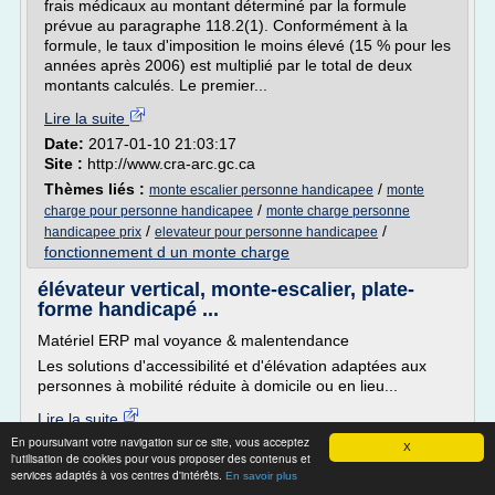
frais médicaux au montant déterminé par la formule
prévue au paragraphe 118.2(1). Conformément à la
formule, le taux d'imposition le moins élevé (15 % pour les
années après 2006) est multiplié par le total de deux
montants calculés. Le premier...
Lire la suite
Date:
2017-01-10 21:03:17
Site :
http://www.cra-arc.gc.ca
Thèmes liés :
/
monte escalier personne handicapee
monte
/
charge pour personne handicapee
monte charge personne
/
/
handicapee prix
elevateur pour personne handicapee
fonctionnement d un monte charge
élévateur vertical, monte-escalier, plate-
forme handicapé ...
Matériel ERP mal voyance & malentendance
Les solutions d'accessibilité et d'élévation adaptées aux
personnes à mobilité réduite à domicile ou en lieu...
Lire la suite
En poursuivant votre navigation sur ce site, vous acceptez
X
l'utilisation de cookies pour vous proposer des contenus et
Site :
http://www.ascier.fr
services adaptés à vos centres d'intérêts.
En savoir plus
Thèmes liés :
/
plate forme elevatrice monte escalier
plate forme