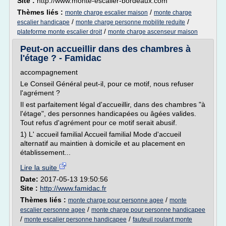
Site :
http://www.monte-escalier-bordeaux.com
Thèmes liés :
/
monte charge escalier maison
monte charge
/
/
escalier handicape
monte charge personne mobilite reduite
/
plateforme monte escalier droit
monte charge ascenseur maison
Peut-on accueillir dans des chambres à
l'étage ? - Famidac
accompagnement
Le Conseil Général peut-il, pour ce motif, nous refuser
l'agrément ?
Il est parfaitement légal d'accueillir, dans des chambres "à
l'étage", des personnes handicapées ou âgées valides.
Tout refus d'agrément pour ce motif serait abusif.
1) L' accueil familial Accueil familial Mode d'accueil
alternatif au maintien à domicile et au placement en
établissement...
Lire la suite
Date:
2017-05-13 19:50:56
Site :
http://www.famidac.fr
Thèmes liés :
/
monte charge pour personne agee
monte
/
escalier personne agee
monte charge pour personne handicapee
/
/
monte escalier personne handicapee
fauteuil roulant monte