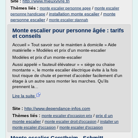
Site :
http://www.mieuxvivre.tn
Thèmes liés :
/
monte escalier personne agee
monte escalier
/
installation monte escalier
/
monte
personne handicape
personne escalier
/
monte escalier stannah
Monte escalier pour personne âgée : tarifs
et conseils
Accueil » Tout savoir sur le maintien à domicile » Aide
matérielle » Modèles et prix d'un monte-escalier
Modèles et prix d'un monte-escalier
Aussi appelé « fauteuil élévateur » « siège ou chaise
montante », le monte escalier électrique évite à la fois
tout risque de chute et permet d'accéder facilement d'un
étage à un autre sans monter les marches. Qu'ils
prennent la...
Lire la suite
Site :
http://www.dependance-infos.com
Thèmes liés :
/
prix d un
monte escalier d'occasion prix
monte escalier
/
/
monte escalier droit d'occasion
installer un
/
monte escalier d'occasion
monte escalier d'occasion