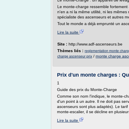
Le monte-charge : un appareil de lev
Le monte-charge ressemble fortement à 
n'en a ni la même utilité, ni les même
spécialiste des ascenseurs et autres m
Tout le monde a déjà emprunté un ascen
Lire la suite
Site :
http://www.adf-ascenseurs.be
Thèmes liés :
reglementation monte char
/
monte charge asce
charge ascenseur prix
Prix d'un monte charges : Qu
1
Guide des prix du Monte-Charge
Comme son nom l'indique, le monte-cha
d'un point à un autre. Il ne doit pas se
ascenseurs sont plus adaptés). Le tari
monte-escalier, il se décline en plusieur
Lire la suite