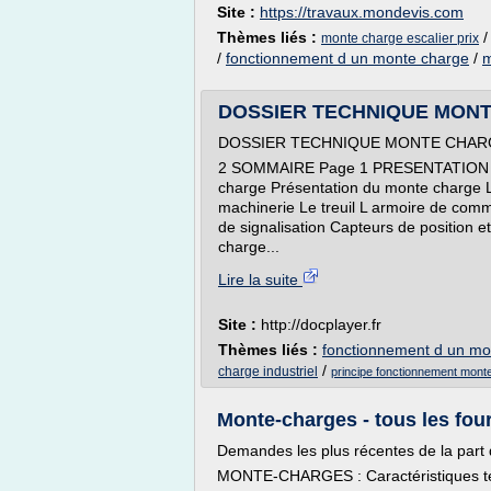
Site :
https://travaux.mondevis.com
Thèmes liés :
monte charge escalier prix
/
fonctionnement d un monte charge
/
m
DOSSIER TECHNIQUE MONT
DOSSIER TECHNIQUE MONTE CHARGE
2 SOMMAIRE Page 1 PRESENTATION GEN
charge Présentation du monte charge L
machinerie Le treuil L armoire de co
de signalisation Capteurs de position 
charge...
Lire la suite
Site :
http://docplayer.fr
Thèmes liés :
fonctionnement d un mo
/
charge industriel
principe fonctionnement mont
Monte-charges - tous les fourn
Demandes les plus récentes de la part d
MONTE-CHARGES : Caractéristiques te