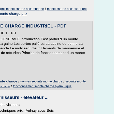
/
/
prix monte charge accompagne
monte charge ascenseur prix
onte charge prix
E CHARGE INDUSTRIEL - PDF
 1 / 101
ERALE Introduction Fast partiel d un monte
a gaine Les portes palières La cabine ou benne La
mmande Le moto réducteur Eléments de manoeuvre et
et de sécurités Principe de fonctionnement d un monte
nte charge
/
/
normes securite monte charge
securite monte
/
fonctionnement monte charge hydraulique
e charge
isseurs - elevateur ...
es visiteurs...
chniques prix. Aulnay-sous-Bois