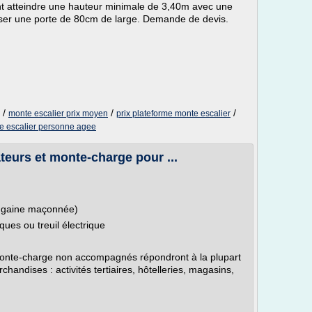
nt atteindre une hauteur minimale de 3,40m avec une
ser une porte de 80cm de large. Demande de devis.
/
/
/
monte escalier prix moyen
prix plateforme monte escalier
te escalier personne agee
teurs et monte-charge pour ...
n gaine maçonnée)
ques ou treuil électrique
 monte-charge non accompagnés répondront à la plupart
handises : activités tertiaires, hôtelleries, magasins,