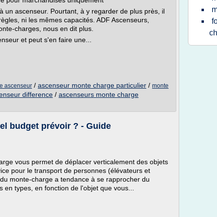
age pour marchandises uniquement
m
un ascenseur. Pourtant, à y regarder de plus près, il
s règles, ni les mêmes capacités. ADF Ascenseurs,
f
onte-charges, nous en dit plus.
c
seur et peut s'en faire une...
/
ascenseur monte charge particulier
/
ge ascenseur
monte
nseur difference
/
ascenseurs monte charge
el budget prévoir ? - Guide
rge vous permet de déplacer verticalement des objets
rvice pour le transport de personnes (élévateurs et
f du monte-charge a tendance à se rapprocher du
s en types, en fonction de l'objet que vous...