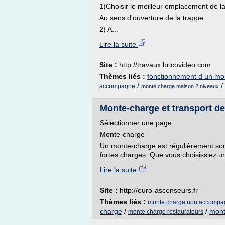
1)Choisir le meilleur emplacement de 
Au sens d'ouverture de la trappe
2) A...
Lire la suite
Site :
http://travaux.bricovideo.com
Thèmes liés :
fonctionnement d un mo
/
/
accompagne
monte charge maison 2 niveaux
Monte-charge et transport d
Sélectionner une page
Monte-charge
Un monte-charge est régulièrement soum
fortes charges. Que vous choisissiez un
Lire la suite
Site :
http://euro-ascenseurs.fr
Thèmes liés :
monte charge non accompa
charge
/
/
mont
monte charge restaurateurs