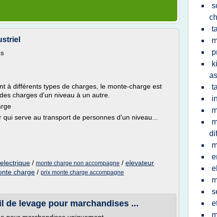
s
c
t
striel
m
p
es
k
a
t à différents types de charges, le monte-charge est
t
 des charges d'un niveau à un autre.
i
arge
m
 qui serve au transport de personnes d'un niveau...
m
di
m
e
electrique
/
/
elevateur
monte charge non accompagne
e
onte charge
/
prix monte charge accompagne
m
s
l de levage pour marchandises ...
e
m