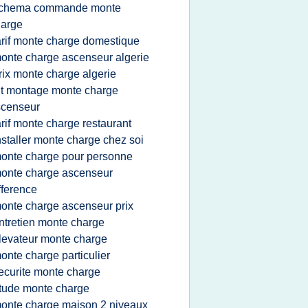
chema commande monte
harge
arif monte charge domestique
onte charge ascenseur algerie
rix monte charge algerie
it montage monte charge
scenseur
arif monte charge restaurant
nstaller monte charge chez soi
onte charge pour personne
onte charge ascenseur
fference
onte charge ascenseur prix
ntretien monte charge
levateur monte charge
onte charge particulier
ecurite monte charge
tude monte charge
onte charge maison 2 niveaux