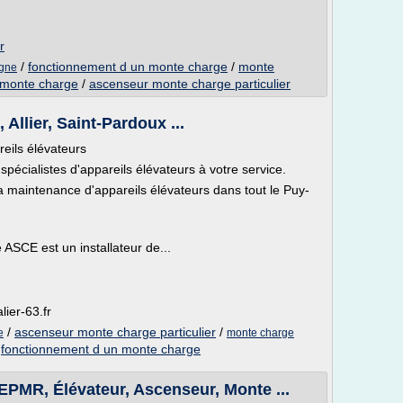
r
/
fonctionnement d un monte charge
/
monte
gne
 monte charge
/
ascenseur monte charge particulier
Allier, Saint-Pardoux ...
eils élévateurs
pécialistes d'appareils élévateurs à votre service.
 maintenance d'appareils élévateurs dans tout le Puy-
se ASCE est un installateur de...
ier-63.fr
/
ascenseur monte charge particulier
/
e
monte charge
/
fonctionnement d un monte charge
, Élévateur, Ascenseur, Monte ...