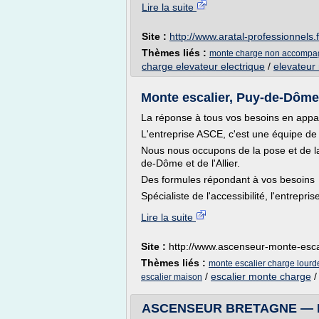
Lire la suite
Site :
http://www.aratal-professionnels.f
Thèmes liés :
monte charge non accompa
charge elevateur electrique
/
elevateur
Monte escalier, Puy-de-Dôme, 
La réponse à tous vos besoins en appar
L'entreprise ASCE, c'est une équipe de s
Nous nous occupons de la pose et de la
de-Dôme et de l'Allier.
Des formules répondant à vos besoins
Spécialiste de l'accessibilité, l'entrepri
Lire la suite
Site :
http://www.ascenseur-monte-escal
Thèmes liés :
monte escalier charge lourd
/
escalier monte charge
escalier maison
ASCENSEUR BRETAGNE — EPMR