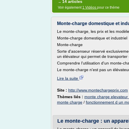
14 articles
→
Voir également
1 Vidéos
pour ce thème
Monte-charge domestique et indu
Le monte-charge, les prix et les modèl
Monte-charge domestique et industriel
Monte-charge
Sorte d'ascenseur réservé exclusivemen
un élévateur qui permet de transporter
Comprendre l'utilisation d'un monte-ch
Le monte-charge n'est pas un élévateur
Lire la suite
Site :
http://www.montechargeprix.com
Thèmes liés :
monte charge elevateur 
monte charge
/
fonctionnement d un m
Le monte-charge : un apparei