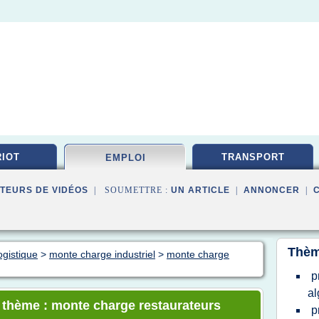
IOT
TRANSPORT
EMPLOI
TEURS DE VIDÉOS
| SOUMETTRE :
UN ARTICLE
|
ANNONCER
|
Thèm
ogistique
>
monte charge industriel
>
monte charge
p
al
e thème : monte charge restaurateurs
p