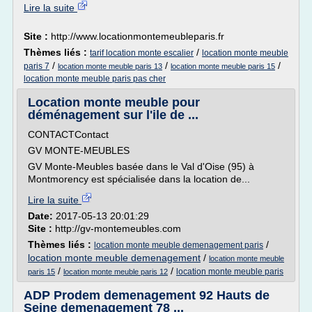
Lire la suite
Site :
http://www.locationmontemeubleparis.fr
Thèmes liés :
/
tarif location monte escalier
location monte meuble
/
/
/
paris 7
location monte meuble paris 13
location monte meuble paris 15
location monte meuble paris pas cher
Location monte meuble pour
déménagement sur l'ile de ...
CONTACTContact
GV MONTE-MEUBLES
GV Monte-Meubles basée dans le Val d'Oise (95) à
Montmorency est spécialisée dans la location de...
Lire la suite
Date:
2017-05-13 20:01:29
Site :
http://gv-montemeubles.com
Thèmes liés :
/
location monte meuble demenagement paris
location monte meuble demenagement
/
location monte meuble
/
/
location monte meuble paris
paris 15
location monte meuble paris 12
ADP Prodem demenagement 92 Hauts de
Seine demenagement 78 ...